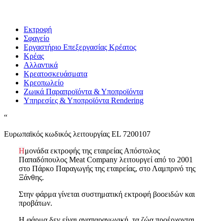
Εκτροφή
Σφαγείο
Εργαστήριο Επεξεργασίας Κρέατος
Κρέας
Αλλαντικά
Κρεατοσκευάσματα
Kρεοπωλείο
Ζωικά Παραπροϊόντα & Υποπροϊόντα
Υπηρεσίες & Υποπροϊόντα Rendering
“
Ευρωπαϊκός κωδικός λειτουργίας EL 7200107
Η
μονάδα εκτροφής της εταιρείας Απόστολος
Παπαδόπουλος Meat Company λειτουργεί από το 2001
στο Πάρκο Παραγωγής της εταιρείας, στο Λαμπρινό της
Ξάνθης.
Στην φάρμα γίνεται συστηματική εκτροφή βοοειδών και
προβάτων.
Η φάρμα δεν είναι αναπαραγωγική, τα ζώα προέρχονται