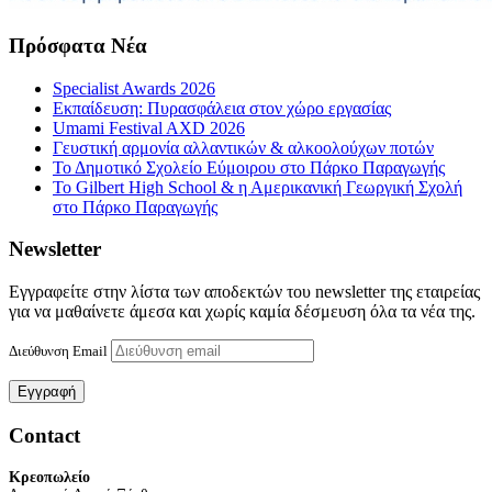
Πρόσφατα Νέα
Specialist Awards 2026
Εκπαίδευση: Πυρασφάλεια στον χώρο εργασίας
Umami Festival AXD 2026
Γευστική αρμονία αλλαντικών & αλκοολούχων ποτών
Το Δημοτικό Σχολείο Εύμοιρου στο Πάρκο Παραγωγής
Το Gilbert High School & η Αμερικανική Γεωργική Σχολή
στο Πάρκο Παραγωγής
Newsletter
Εγγραφείτε στην λίστα των αποδεκτών του newsletter της εταιρείας
για να μαθαίνετε άμεσα και χωρίς καμία δέσμευση όλα τα νέα της.
Διεύθυνση Email
Contact
Κρεοπωλείο