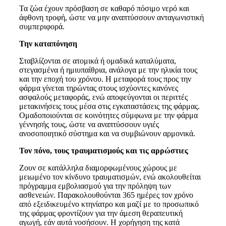
Τα ζώα έχουν πρόσβαση σε καθαρό πόσιμο νερό και
άφθονη τροφή, ώστε να μην αναπτύσσουν ανταγωνιστική
συμπεριφορά.
Την καταπόνηση
Σταβλίζονται σε ατομικά ή ομαδικά καταλύματα,
στεγασμένα ή ημιυπαίθρια, ανάλογα με την ηλικία τους
και την εποχή του χρόνου. Η μεταφορά τους προς την
φάρμα γίνεται τηρώντας στους ισχύοντες κανόνες
ασφαλούς μεταφοράς, ενώ αποφεύγονται οι περιττές
μετακινήσεις τους μέσα στις εγκαταστάσεις της φάρμας.
Ομαδοποιούνται σε κοινότητες σύμφωνα με την φάρμα
γέννησής τους, ώστε να αναπτύσσουν υγιές
ανοσοποιητικό σύστημα και να συμβιώνουν αρμονικά.
Τον πόνο, τους τραυματισμούς και τις αρρώστιες
Ζουν σε κατάλληλα διαμορφωμένους χώρους με
μειωμένο τον κίνδυνο τραυματισμών, ενώ ακολουθείται
πρόγραμμα εμβολιασμού για την πρόληψη των
ασθενειών. Παρακολουθούνται 365 ημέρες τον χρόνο
από εξειδικευμένο κτηνίατρο και μαζί με το προσωπικό
της φάρμας φροντίζουν για την άμεση θεραπευτική
αγωγή, εάν αυτά νοσήσουν. Η χορήγηση της κατά