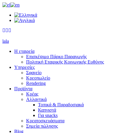
lala
Η εταιρεία
Επισκέψιμο Πάρκο Παραγωγής
Πολιτική Εταιρικής Κοινωνικής Ευθύνης
Υπηρεσίες
Σφαγείο
Κρεοπωλείο
Rendering
Προϊόντα
Κρέας
Αλλαντικά
Τοπικά & Παραδοσιακά
Καπνιστά
Για snacks
Κρεατοσκευάσματα
Σημεία πώλησης
Blog