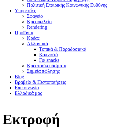
Πολιτική Εταιρικής Κοινωνικής Ευθύνης
Υπηρεσίες
Σφαγείο
Κρεοπωλείο
Rendering
Προϊόντα
Κρέας
Αλλαντικά
Τοπικά & Παραδοσιακά
Καπνιστά
Για snacks
Κρεατοσκευάσματα
Σημεία πώλησης
Blog
Βραβεία & Πιστοποιήσεις
Επικοινωνία
Ελλαδικά μας
Εκτροφή