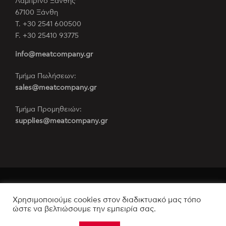
Λαμπρινό Ξάνθης
67100 Ξάνθη
Τ. +30 2541 600500
F. +30 25410 93775
info@meatcompany.gr
Τμήμα Πωλήσεων:
sales@meatcompany.gr
Τμήμα Προμηθειών:
supplies@meatcompany.gr
Όροι Χρήσης και Πολιτική Απορρήτου
Χρησιμοποιούμε cookies στον διαδικτυακό μας τόπο
Copyright 2021-2022 Apostolos Papadopoulos
ώστε να βελτιώσουμε την εμπειρία σας.
Meat Company