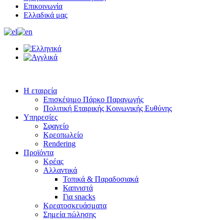
Επικοινωνία
Ελλαδικά μας
Η εταιρεία
Επισκέψιμο Πάρκο Παραγωγής
Πολιτική Εταιρικής Κοινωνικής Ευθύνης
Υπηρεσίες
Σφαγείο
Κρεοπωλείο
Rendering
Προϊόντα
Κρέας
Αλλαντικά
Τοπικά & Παραδοσιακά
Καπνιστά
Για snacks
Κρεατοσκευάσματα
Σημεία πώλησης