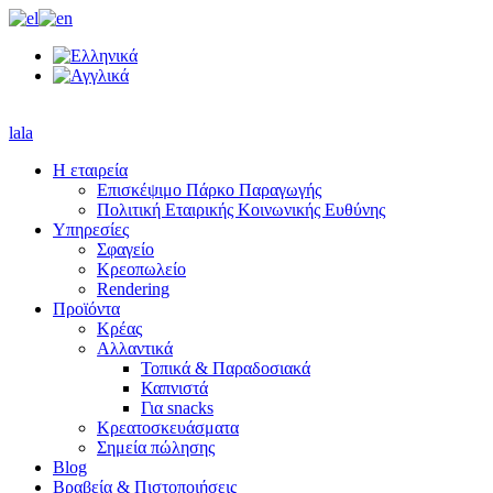
lala
Η εταιρεία
Επισκέψιμο Πάρκο Παραγωγής
Πολιτική Εταιρικής Κοινωνικής Ευθύνης
Υπηρεσίες
Σφαγείο
Κρεοπωλείο
Rendering
Προϊόντα
Κρέας
Αλλαντικά
Τοπικά & Παραδοσιακά
Καπνιστά
Για snacks
Κρεατοσκευάσματα
Σημεία πώλησης
Blog
Βραβεία & Πιστοποιήσεις