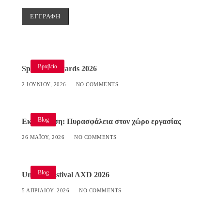
Βραβεία
Specialist Awards 2026
2 ΙΟΥΝΊΟΥ, 2026
NO COMMENTS
Blog
Εκπαίδευση: Πυρασφάλεια στον χώρο εργασίας
26 ΜΑΪ́ΟΥ, 2026
NO COMMENTS
Blog
Umami Festival AXD 2026
5 ΑΠΡΙΛΊΟΥ, 2026
NO COMMENTS