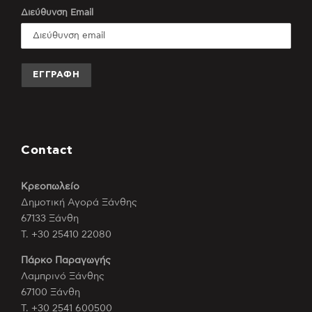
Διεύθυνση Email
Contact
Κρεοπωλείο
Δημοτική Αγορά Ξάνθης
67133 Ξάνθη
Τ. +30 25410 22080
Πάρκο Παραγωγής
Λαμπρινό Ξάνθης
67100 Ξάνθη
Τ. +30 2541 600500