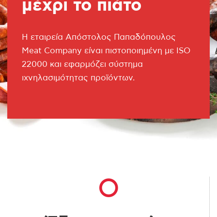
μέχρι το πιάτο
Η εταιρεία Απόστολος Παπαδόπουλος
Meat Company είναι πιστοποιημένη με ISO
22000 και εφαρμόζει σύστημα
ιχνηλασιμότητας προϊόντων.