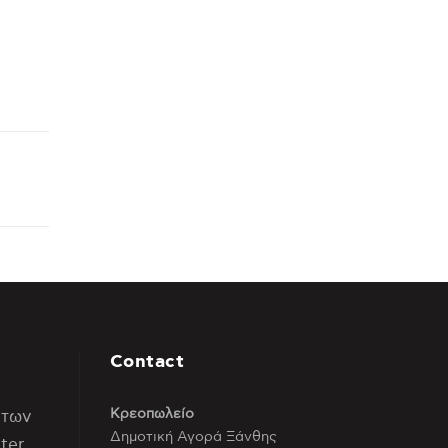
Contact
Κρεοπωλείο
 των
Δημοτική Αγορά Ξάνθης
ter