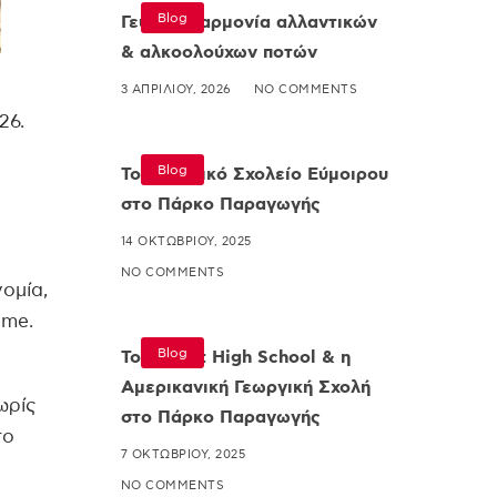
Blog
Γευστική αρμονία αλλαντικών
& αλκοολούχων ποτών
3 ΑΠΡΙΛΊΟΥ, 2026
NO COMMENTS
26.
Blog
Το Δημοτικό Σχολείο Εύμοιρου
στο Πάρκο Παραγωγής
14 ΟΚΤΩΒΡΊΟΥ, 2025
NO COMMENTS
ομία,
ame.
Blog
Το Gilbert High School & η
Αμερικανική Γεωργική Σχολή
ωρίς
στο Πάρκο Παραγωγής
το
7 ΟΚΤΩΒΡΊΟΥ, 2025
NO COMMENTS