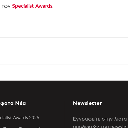
ό των
Specialist Awards
.
φατα Νέα
Newsletter
cialist Awards 2026
Εγγραφείτε στην λίστα
αποδεκτών του newslet