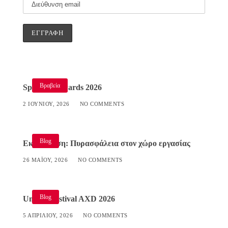
Βραβεία
Specialist Awards 2026
2 ΙΟΥΝΊΟΥ, 2026
NO COMMENTS
Blog
Εκπαίδευση: Πυρασφάλεια στον χώρο εργασίας
26 ΜΑΪ́ΟΥ, 2026
NO COMMENTS
Blog
Umami Festival AXD 2026
5 ΑΠΡΙΛΊΟΥ, 2026
NO COMMENTS