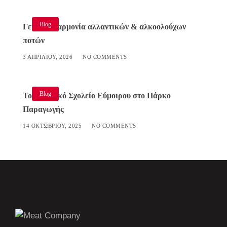
Blog
Γευστική αρμονία αλλαντικών & αλκοολούχων
ποτών
3 ΑΠΡΙΛΊΟΥ, 2026
NO COMMENTS
Blog
Το Δημοτικό Σχολείο Εύμοιρου στο Πάρκο
Παραγωγής
14 ΟΚΤΩΒΡΊΟΥ, 2025
NO COMMENTS