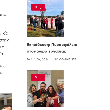
Blog
από
ικία
 στην
Εκπαίδευση: Πυρασφάλεια
 το
στον χώρο εργασίας
α.
26 ΜΑΪ́ΟΥ, 2026
NO COMMENTS
ιάς
ν.
Blog