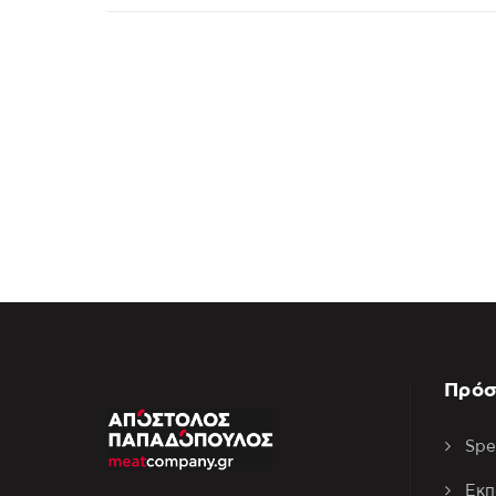
Πρόσ
Spe
Εκπ