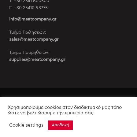
Τ. +30 2541 600500
F. +30 25410 93775
info@meatcompany.gr
Τμήμα Πωλήσεων:
sales@meatcompany.gr
Τμήμα Προμηθειών:
supplies@meatcompany.gr
Όροι Χρήσης και Πολιτική Απορρήτου
Χρησιμοποιούμε cookies στον διαδικτυακό μας τόπο
Copyright 2021-2022 Apostolos Papadopoulos
ώστε να βελτιώσουμε την εμπειρία σας.
Meat Company
Συντελεστές ιστοτόπου
Cookie settings
Αποδοχή