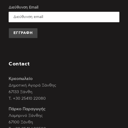
Διεύθυνση Email
Contact
Κρεοπωλείο
Δημοτική Αγορά Ξάνθης
67133 Ξάνθη
Τ. +30 25410 22080
Πάρκο Παραγωγής
Λαμπρινό Ξάνθης
67100 Ξάνθη