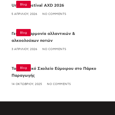
Blog
Umami Festival AXD 2026
5 ΑΠΡΙΛΊΟΥ, 2026
NO COMMENTS
Blog
Γευστική αρμονία αλλαντικών &
αλκοολούχων ποτών
3 ΑΠΡΙΛΊΟΥ, 2026
NO COMMENTS
Blog
Το Δημοτικό Σχολείο Εύμοιρου στο Πάρκο
Παραγωγής
14 ΟΚΤΩΒΡΊΟΥ, 2025
NO COMMENTS