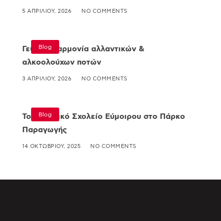
5 ΑΠΡΙΛΊΟΥ, 2026
NO COMMENTS
Blog
Γευστική αρμονία αλλαντικών &
αλκοολούχων ποτών
3 ΑΠΡΙΛΊΟΥ, 2026
NO COMMENTS
Blog
Το Δημοτικό Σχολείο Εύμοιρου στο Πάρκο
Παραγωγής
14 ΟΚΤΩΒΡΊΟΥ, 2025
NO COMMENTS