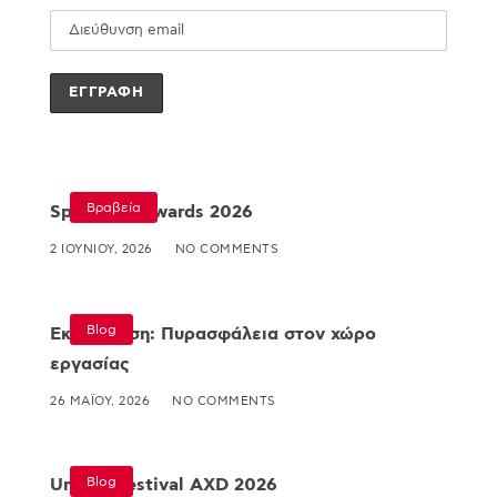
Βραβεία
Specialist Awards 2026
2 ΙΟΥΝΊΟΥ, 2026
NO COMMENTS
Blog
Εκπαίδευση: Πυρασφάλεια στον χώρο
εργασίας
26 ΜΑΪ́ΟΥ, 2026
NO COMMENTS
Blog
Umami Festival AXD 2026