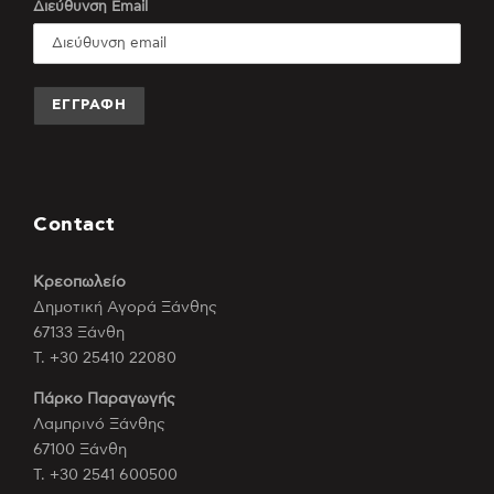
Διεύθυνση Email
Contact
Κρεοπωλείο
Δημοτική Αγορά Ξάνθης
67133 Ξάνθη
Τ. +30 25410 22080
Πάρκο Παραγωγής
Λαμπρινό Ξάνθης
67100 Ξάνθη
Τ. +30 2541 600500