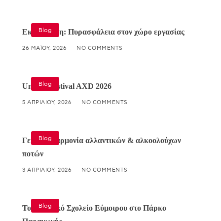
Blog
Εκπαίδευση: Πυρασφάλεια στον χώρο εργασίας
26 ΜΑΪ́ΟΥ, 2026
NO COMMENTS
Blog
Umami Festival AXD 2026
5 ΑΠΡΙΛΊΟΥ, 2026
NO COMMENTS
Blog
Γευστική αρμονία αλλαντικών & αλκοολούχων
ποτών
3 ΑΠΡΙΛΊΟΥ, 2026
NO COMMENTS
Blog
Το Δημοτικό Σχολείο Εύμοιρου στο Πάρκο