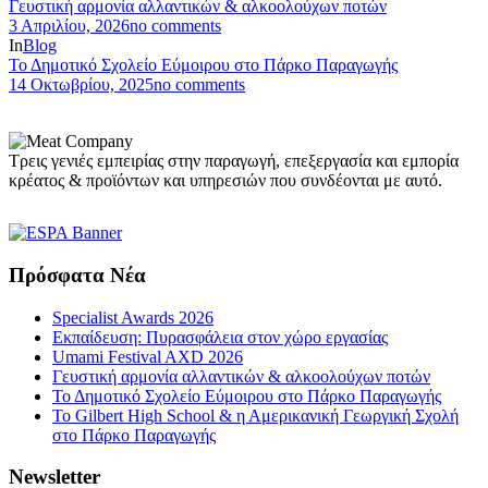
Γευστική αρμονία αλλαντικών & αλκοολούχων ποτών
3 Απριλίου, 2026
no comments
In
Blog
Το Δημοτικό Σχολείο Εύμοιρου στο Πάρκο Παραγωγής
14 Οκτωβρίου, 2025
no comments
Τρεις γενιές εμπειρίας στην παραγωγή, επεξεργασία και εμπορία
κρέατος & προϊόντων και υπηρεσιών που συνδέονται με αυτό.
Πρόσφατα Νέα
Specialist Awards 2026
Εκπαίδευση: Πυρασφάλεια στον χώρο εργασίας
Umami Festival AXD 2026
Γευστική αρμονία αλλαντικών & αλκοολούχων ποτών
Το Δημοτικό Σχολείο Εύμοιρου στο Πάρκο Παραγωγής
Το Gilbert High School & η Αμερικανική Γεωργική Σχολή
στο Πάρκο Παραγωγής
Newsletter