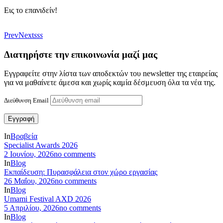
Εις το επανιδείν!
Prev
Next
sss
Διατηρήστε την επικοινωνία μαζί μας
Εγγραφείτε στην λίστα των αποδεκτών του newsletter της εταιρείας
για να μαθαίνετε άμεσα και χωρίς καμία δέσμευση όλα τα νέα της.
Διεύθυνση Email
In
Βραβεία
Specialist Awards 2026
2 Ιουνίου, 2026
no comments
In
Blog
Εκπαίδευση: Πυρασφάλεια στον χώρο εργασίας
26 Μαΐου, 2026
no comments
In
Blog
Umami Festival AXD 2026
5 Απριλίου, 2026
no comments
In
Blog