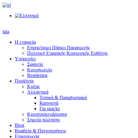
lala
Η εταιρεία
Επισκέψιμο Πάρκο Παραγωγής
Πολιτική Εταιρικής Κοινωνικής Ευθύνης
Υπηρεσίες
Σφαγείο
Κρεοπωλείο
Rendering
Προϊόντα
Κρέας
Αλλαντικά
Τοπικά & Παραδοσιακά
Καπνιστά
Για snacks
Κρεατοσκευάσματα
Σημεία πώλησης
Blog
Βραβεία & Πιστοποιήσεις
Επικοινωνία