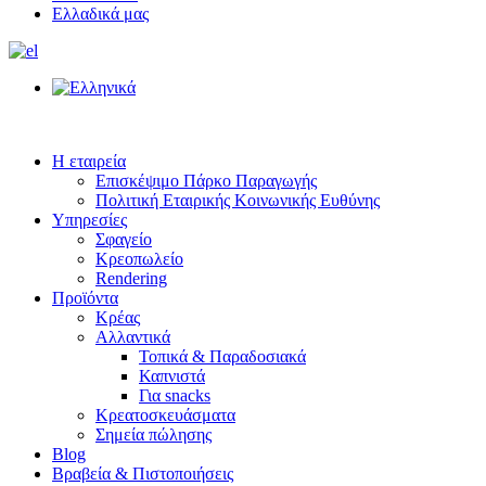
Ελλαδικά μας
Η εταιρεία
Επισκέψιμο Πάρκο Παραγωγής
Πολιτική Εταιρικής Κοινωνικής Ευθύνης
Υπηρεσίες
Σφαγείο
Κρεοπωλείο
Rendering
Προϊόντα
Κρέας
Αλλαντικά
Τοπικά & Παραδοσιακά
Καπνιστά
Για snacks
Κρεατοσκευάσματα
Σημεία πώλησης
Blog
Βραβεία & Πιστοποιήσεις