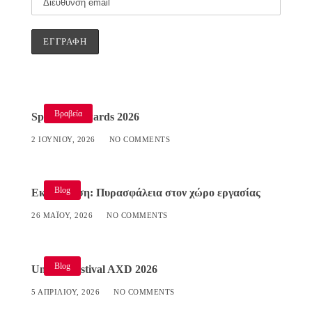
Βραβεία
Specialist Awards 2026
2 ΙΟΥΝΊΟΥ, 2026
NO COMMENTS
Blog
Εκπαίδευση: Πυρασφάλεια στον χώρο εργασίας
26 ΜΑΪ́ΟΥ, 2026
NO COMMENTS
Blog
Umami Festival AXD 2026
5 ΑΠΡΙΛΊΟΥ, 2026
NO COMMENTS