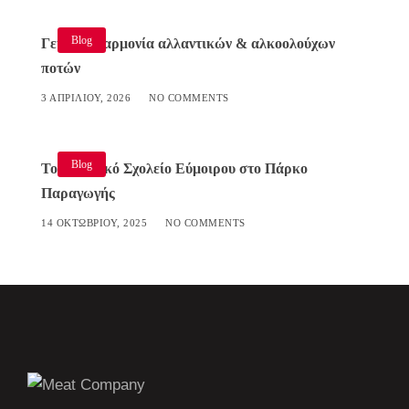
Blog
Γευστική αρμονία αλλαντικών & αλκοολούχων
ποτών
3 ΑΠΡΙΛΊΟΥ, 2026
NO COMMENTS
Blog
Το Δημοτικό Σχολείο Εύμοιρου στο Πάρκο
Παραγωγής
14 ΟΚΤΩΒΡΊΟΥ, 2025
NO COMMENTS