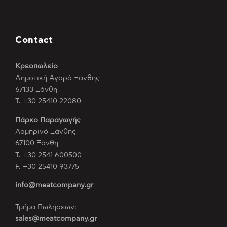
Contact
Κρεοπωλείο
Δημοτική Αγορά Ξάνθης
67133 Ξάνθη
Τ. +30 25410 22080
Πάρκο Παραγωγής
Λαμπρινό Ξάνθης
67100 Ξάνθη
Τ. +30 2541 600500
F. +30 25410 93775
info@meatcompany.gr
Τμήμα Πωλήσεων:
sales@meatcompany.gr