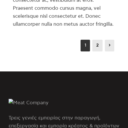
consectetur ac, vestibulum at eros.
Praesent commodo cursus magna, vel
scelerisque nisl consectetur et. Donec
ullamcorper nulla non metus auctor fringilla.
1
2
Τρεις γενιές εμπειρίας στην παραγωγή,
επεξεργασία και εμπορία κρέατος & προϊόντων