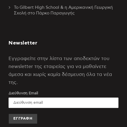
Το Gilbert High School & η Αμερικανική Γεωργική
Σχολή στο Πάρκο Παραγωγής
Newsletter
Εγγραφείτε στην λίστα των αποδεκτών του
newsletter της εταιρείας για να μαθαίνετε
άμεσα και χωρίς καμία δέσμευση όλα τα νέα
της.
Διεύθυνση Email