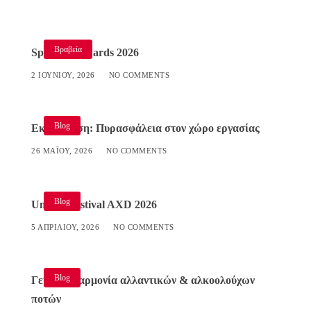
Βραβεία
Specialist Awards 2026
2 ΙΟΥΝΊΟΥ, 2026
NO COMMENTS
Blog
Εκπαίδευση: Πυρασφάλεια στον χώρο εργασίας
26 ΜΑΪ́ΟΥ, 2026
NO COMMENTS
Blog
Umami Festival AXD 2026
5 ΑΠΡΙΛΊΟΥ, 2026
NO COMMENTS
Blog
Γευστική αρμονία αλλαντικών & αλκοολούχων
ποτών