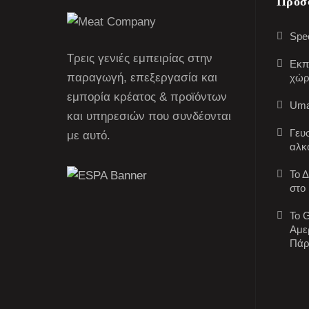
Πρόσ
Spec
Τρεις γενιές εμπειρίας στην
Εκπ
παραγωγή, επεξεργασία και
χώρ
εμπορία κρέατος & προϊόντων
Uma
και υπηρεσιών που συνδέονται
Γευ
με αυτό.
αλκ
Το 
στο
Το G
Αμε
Πάρ