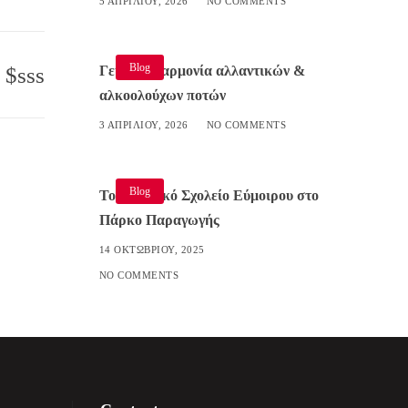
5 ΑΠΡΙΛΊΟΥ, 2026
NO COMMENTS
Blog
sss
Γευστική αρμονία αλλαντικών &
αλκοολούχων ποτών
3 ΑΠΡΙΛΊΟΥ, 2026
NO COMMENTS
Blog
Το Δημοτικό Σχολείο Εύμοιρου στο
Πάρκο Παραγωγής
14 ΟΚΤΩΒΡΊΟΥ, 2025
NO COMMENTS