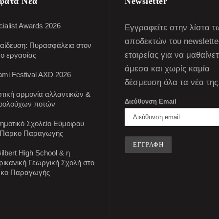
φατα Νέα
Newsletter
ialist Awards 2026
Εγγραφείτε στην λίστα τ
αποδεκτών του newslette
αίδευση: Πυρασφάλεια στον
εταιρείας για να μαθαίνε
ο εργασίας
άμεσα και χωρίς καμία
mi Festival AXD 2026
δέσμευση όλα τα νέα της
στική αρμονία αλλαντικών &
Διεύθυνση Email
οολούχων ποτών
Δημοτικό Σχολείο Εύμοιρου
 Πάρκο Παραγωγής
ilbert High School & η
ρικανική Γεωργική Σχολή στο
κο Παραγωγής