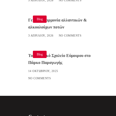
5 ΑΠΡΙΛΊΟΥ, 2026
NO COMMENTS
Blog
Γευστική αρμονία αλλαντικών &
αλκοολούχων ποτών
3 ΑΠΡΙΛΊΟΥ, 2026
NO COMMENTS
Blog
Το Δημοτικό Σχολείο Εύμοιρου στο
Πάρκο Παραγωγής
14 ΟΚΤΩΒΡΊΟΥ, 2025
NO COMMENTS