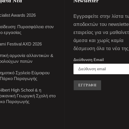
φατα Νέα
Newsletter
ialist Awards 2026
Εγγραφείτε στην λίστα τ
αποδεκτών του newslette
αίδευση: Πυρασφάλεια στον
εταιρείας για να μαθαίνε
ο εργασίας
άμεσα και χωρίς καμία
mi Festival AXD 2026
δέσμευση όλα τα νέα της
στική αρμονία αλλαντικών &
Διεύθυνση Email
οολούχων ποτών
Δημοτικό Σχολείο Εύμοιρου
 Πάρκο Παραγωγής
ilbert High School & η
ρικανική Γεωργική Σχολή στο
κο Παραγωγής