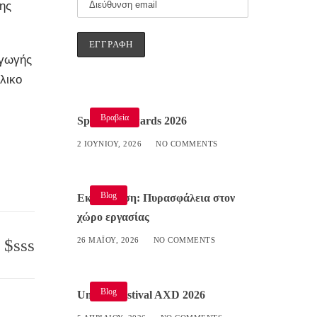
ης
αγωγής
λικο
Βραβεία
Specialist Awards 2026
2 ΙΟΥΝΊΟΥ, 2026
NO COMMENTS
Blog
Εκπαίδευση: Πυρασφάλεια στον
χώρο εργασίας
sss
26 ΜΑΪ́ΟΥ, 2026
NO COMMENTS
Blog
Umami Festival AXD 2026