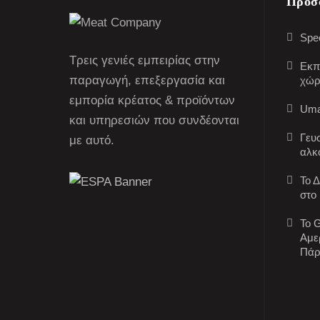
Πρόσ
Spec
Τρεις γενιές εμπειρίας στην
Εκπ
παραγωγή, επεξεργασία και
χώρ
εμπορία κρέατος & προϊόντων
Uma
και υπηρεσιών που συνδέονται
Γευ
με αυτό.
αλκ
Το 
στο
Το G
Αμε
Πάρ