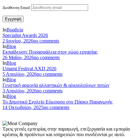
Διεύθυνση Email
In
Βραβεία
Specialist Awards 2026
2 Ιουνίου, 2026
no comments
In
Blog
Εκπαίδευση: Πυρασφάλεια στον χώρο εργασίας
26 Μαΐου, 2026
no comments
In
Blog
Umami Festival AXD 2026
5 Απριλίου, 2026
no comments
In
Blog
Γευστική αρμονία αλλαντικών & αλκοολούχων ποτών
3 Απριλίου, 2026
no comments
In
Blog
Το Δημοτικό Σχολείο Εύμοιρου στο Πάρκο Παραγωγής
14 Οκτωβρίου, 2025
no comments
Τρεις γενιές εμπειρίας στην παραγωγή, επεξεργασία και εμπορία
κρέατος & προϊόντων και υπηρεσιών που συνδέονται με αυτό.