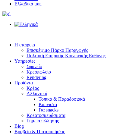
Ελλαδικά μας
Η εταιρεία
Επισκέψιμο Πάρκο Παραγωγής
Πολιτική Εταιρικής Κοινωνικής Ευθύνης
Υπηρεσίες
Σφαγείο
Κρεοπωλείο
Rendering
Προϊόντα
Κρέας
Αλλαντικά
Τοπικά & Παραδοσιακά
Καπνιστά
Για snacks
Κρεατοσκευάσματα
Σημεία πώλησης
Blog
Βραβεία & Πιστοποιήσεις