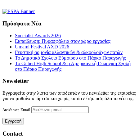
Πρόσφατα Νέα
Specialist Awards 2026
Εκπαίδευση: Πυρασφάλεια στον χώρο εργασίας
Umami Festival AXD 2026
Γευστική αρμονία αλλαντικών & αλκοολούχων ποτών
Το Δημοτικό Σχολείο Εύμοιρου στο Πάρκο Παραγωγής
Το Gilbert High School & η Αμερικανική Γεωργική Σχολή
στο Πάρκο Παραγωγής
Newsletter
Εγγραφείτε στην λίστα των αποδεκτών του newsletter της εταιρείας
για να μαθαίνετε άμεσα και χωρίς καμία δέσμευση όλα τα νέα της.
Διεύθυνση Email
Contact