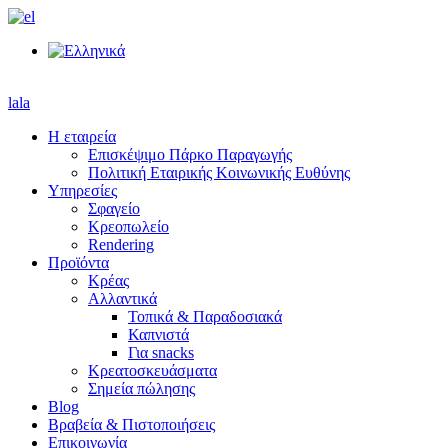
lala
Η εταιρεία
Επισκέψιμο Πάρκο Παραγωγής
Πολιτική Εταιρικής Κοινωνικής Ευθύνης
Υπηρεσίες
Σφαγείο
Κρεοπωλείο
Rendering
Προϊόντα
Κρέας
Αλλαντικά
Τοπικά & Παραδοσιακά
Καπνιστά
Για snacks
Κρεατοσκευάσματα
Σημεία πώλησης
Blog
Βραβεία & Πιστοποιήσεις
Επικοινωνία