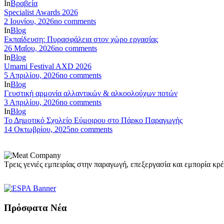
In
Βραβεία
Specialist Awards 2026
2 Ιουνίου, 2026
no comments
In
Blog
Εκπαίδευση: Πυρασφάλεια στον χώρο εργασίας
26 Μαΐου, 2026
no comments
In
Blog
Umami Festival AXD 2026
5 Απριλίου, 2026
no comments
In
Blog
Γευστική αρμονία αλλαντικών & αλκοολούχων ποτών
3 Απριλίου, 2026
no comments
In
Blog
Το Δημοτικό Σχολείο Εύμοιρου στο Πάρκο Παραγωγής
14 Οκτωβρίου, 2025
no comments
Τρεις γενιές εμπειρίας στην παραγωγή, επεξεργασία και εμπορία κρ
Πρόσφατα Νέα