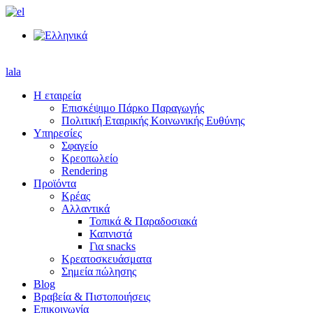
lala
Η εταιρεία
Επισκέψιμο Πάρκο Παραγωγής
Πολιτική Εταιρικής Κοινωνικής Ευθύνης
Υπηρεσίες
Σφαγείο
Κρεοπωλείο
Rendering
Προϊόντα
Κρέας
Αλλαντικά
Τοπικά & Παραδοσιακά
Καπνιστά
Για snacks
Κρεατοσκευάσματα
Σημεία πώλησης
Blog
Βραβεία & Πιστοποιήσεις
Επικοινωνία