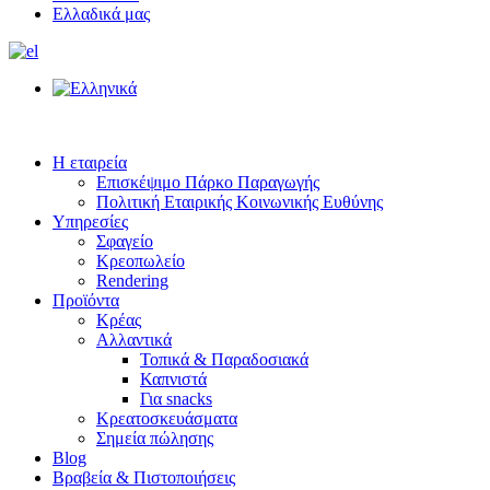
Ελλαδικά μας
Η εταιρεία
Επισκέψιμο Πάρκο Παραγωγής
Πολιτική Εταιρικής Κοινωνικής Ευθύνης
Υπηρεσίες
Σφαγείο
Κρεοπωλείο
Rendering
Προϊόντα
Κρέας
Αλλαντικά
Τοπικά & Παραδοσιακά
Καπνιστά
Για snacks
Κρεατοσκευάσματα
Σημεία πώλησης
Blog
Βραβεία & Πιστοποιήσεις