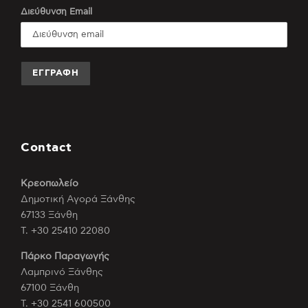
Διεύθυνση Email
Contact
Κρεοπωλείο
Δημοτική Αγορά Ξάνθης
67133 Ξάνθη
Τ. +30 25410 22080
Πάρκο Παραγωγής
Λαμπρινό Ξάνθης
67100 Ξάνθη
Τ. +30 2541 600500