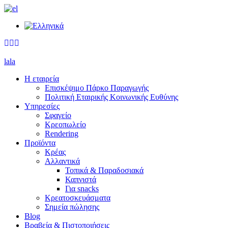
lala
Η εταιρεία
Επισκέψιμο Πάρκο Παραγωγής
Πολιτική Εταιρικής Κοινωνικής Ευθύνης
Υπηρεσίες
Σφαγείο
Κρεοπωλείο
Rendering
Προϊόντα
Κρέας
Αλλαντικά
Τοπικά & Παραδοσιακά
Καπνιστά
Για snacks
Κρεατοσκευάσματα
Σημεία πώλησης
Blog
Βραβεία & Πιστοποιήσεις