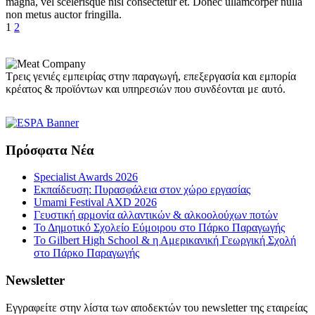
magna, vel scelerisque nisl consectetur et. Donec ullamcorper nulla
non metus auctor fringilla.
1
2
Τρεις γενιές εμπειρίας στην παραγωγή, επεξεργασία και εμπορία
κρέατος & προϊόντων και υπηρεσιών που συνδέονται με αυτό.
Πρόσφατα Νέα
Specialist Awards 2026
Εκπαίδευση: Πυρασφάλεια στον χώρο εργασίας
Umami Festival AXD 2026
Γευστική αρμονία αλλαντικών & αλκοολούχων ποτών
Το Δημοτικό Σχολείο Εύμοιρου στο Πάρκο Παραγωγής
Το Gilbert High School & η Αμερικανική Γεωργική Σχολή
στο Πάρκο Παραγωγής
Newsletter
Εγγραφείτε στην λίστα των αποδεκτών του newsletter της εταιρείας