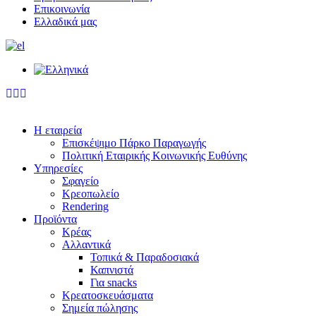
Επικοινωνία
Ελλαδικά μας
Η εταιρεία
Επισκέψιμο Πάρκο Παραγωγής
Πολιτική Εταιρικής Κοινωνικής Ευθύνης
Υπηρεσίες
Σφαγείο
Κρεοπωλείο
Rendering
Προϊόντα
Κρέας
Αλλαντικά
Τοπικά & Παραδοσιακά
Καπνιστά
Για snacks
Κρεατοσκευάσματα
Σημεία πώλησης