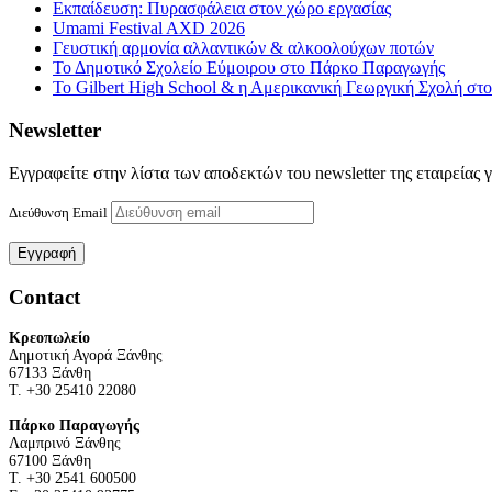
Εκπαίδευση: Πυρασφάλεια στον χώρο εργασίας
Umami Festival AXD 2026
Γευστική αρμονία αλλαντικών & αλκοολούχων ποτών
Το Δημοτικό Σχολείο Εύμοιρου στο Πάρκο Παραγωγής
Το Gilbert High School & η Αμερικανική Γεωργική Σχολή σ
Newsletter
Εγγραφείτε στην λίστα των αποδεκτών του newsletter της εταιρείας 
Διεύθυνση Email
Contact
Κρεοπωλείο
Δημοτική Αγορά Ξάνθης
67133 Ξάνθη
Τ. +30 25410 22080
Πάρκο Παραγωγής
Λαμπρινό Ξάνθης
67100 Ξάνθη
Τ. +30 2541 600500