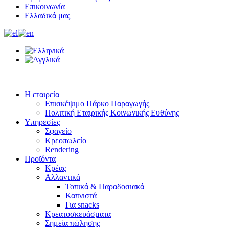
Επικοινωνία
Ελλαδικά μας
Η εταιρεία
Επισκέψιμο Πάρκο Παραγωγής
Πολιτική Εταιρικής Κοινωνικής Ευθύνης
Υπηρεσίες
Σφαγείο
Κρεοπωλείο
Rendering
Προϊόντα
Κρέας
Αλλαντικά
Τοπικά & Παραδοσιακά
Καπνιστά
Για snacks
Κρεατοσκευάσματα
Σημεία πώλησης