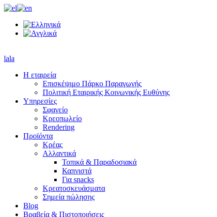
lala
Η εταιρεία
Επισκέψιμο Πάρκο Παραγωγής
Πολιτική Εταιρικής Κοινωνικής Ευθύνης
Υπηρεσίες
Σφαγείο
Κρεοπωλείο
Rendering
Προϊόντα
Κρέας
Αλλαντικά
Τοπικά & Παραδοσιακά
Καπνιστά
Για snacks
Κρεατοσκευάσματα
Σημεία πώλησης
Blog
Βραβεία & Πιστοποιήσεις