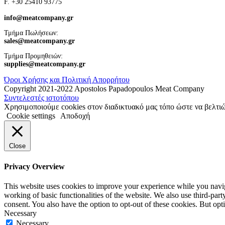
F. +30 25410 93775
info@meatcompany.gr
Τμήμα Πωλήσεων:
sales@meatcompany.gr
Τμήμα Προμηθειών:
supplies@meatcompany.gr
Όροι Χρήσης και Πολιτική Απορρήτου
Copyright 2021-2022 Apostolos Papadopoulos Meat Company
Συντελεστές ιστοτόπου
Χρησιμοποιούμε cookies στον διαδικτυακό μας τόπο ώστε να βελτιώ
Cookie settings
Αποδοχή
Close
Privacy Overview
This website uses cookies to improve your experience while you navigat
working of basic functionalities of the website. We also use third-pa
consent. You also have the option to opt-out of these cookies. But op
Necessary
Necessary