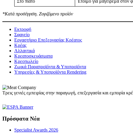
Στο πιάτο
Έτοιμο για μαγείρεμα στον 
*Κατά προσέγγιση. Ζυγιζόμενο προϊόν
Εκτροφή
Σφαγείο
Εργαστήριο Επεξεργασίας Κρέατος
Κρέας
Αλλαντικά
Κρεατοσκευάσματα
Kρεοπωλείο
Ζωικά Παραπροϊόντα & Υποπροϊόντα
Υπηρεσίες & Υποπροϊόντα Rendering
Τρεις γενιές εμπειρίας στην παραγωγή, επεξεργασία και εμπορία κρ
Πρόσφατα Νέα
Specialist Awards 2026