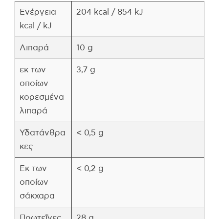
Ενέργεια
204 kcal / 854 kJ
kcal / kJ
Λιπαρά
10 g
εκ των
3,7 g
οποίων
κορεσμένα
λιπαρά
Υδατάνθρα
< 0,5 g
κες
Εκ των
< 0,2 g
οποίων
σάκχαρα
Πρωτεΐνες
28 g